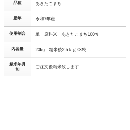
品種
あきたこまち
産年
令和7年産
使用割合
単一原料米 あきたこまち100％
内容量
20kg 精米後2.5ｋｇ×8袋
精米年月
ご注文後精米致します
旬