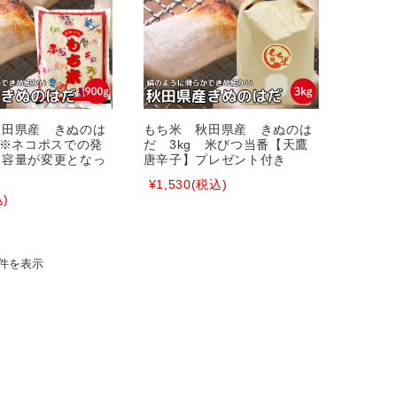
秋田県産 きぬのは
もち米 秋田県産 きぬのは
ｇ※ネコポスでの発
だ 3kg 米びつ当番【天鷹
内容量が変更となっ
唐辛子】プレゼント付き
す
¥1,530
(税込)
)
2件を表示