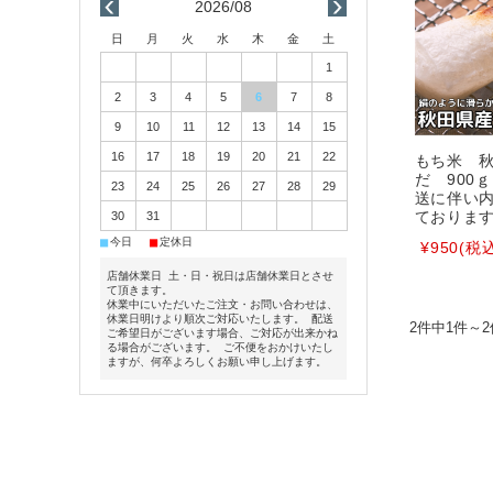
2026/08
日
月
火
水
木
金
土
1
2
3
4
5
6
7
8
9
10
11
12
13
14
15
16
17
18
19
20
21
22
もち米 
だ 900
23
24
25
26
27
28
29
送に伴い
30
31
ておりま
■
■
今日
定休日
¥950
(税込
店舗休業日 土・日・祝日は店舗休業日とさせ
て頂きます。
休業中にいただいたご注文・お問い合わせは、
休業日明けより順次ご対応いたします。 配送
2件中1件～
ご希望日がございます場合、ご対応が出来かね
る場合がございます。 ご不便をおかけいたし
ますが、何卒よろしくお願い申し上げます。