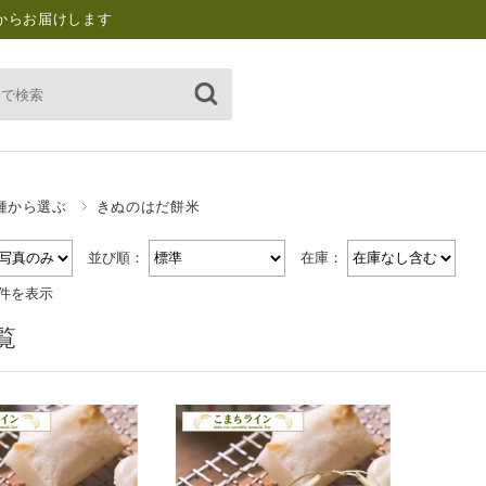
からお届けします
種から選ぶ
きぬのはだ餅米
並び順：
在庫：
2件を表示
覧