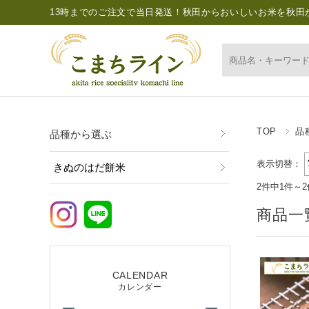
13時までのご注文で当日発送！秋田からおいしいお米を秋田
TOP
品
品種から選ぶ
表示切替：
きぬのはだ餅米
2件中1件～
商品一