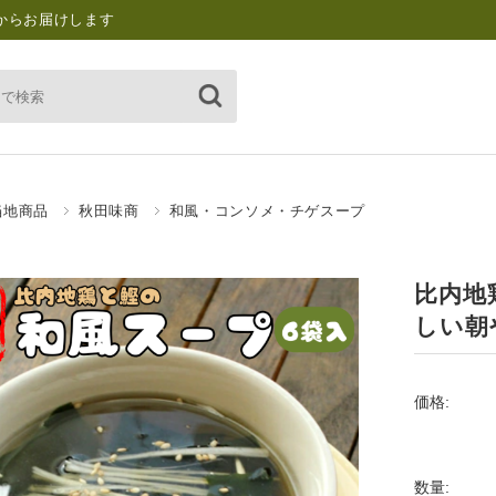
からお届けします
当地商品
秋田味商
和風・コンソメ・チゲスープ
比内地
しい朝
価格:
数量: