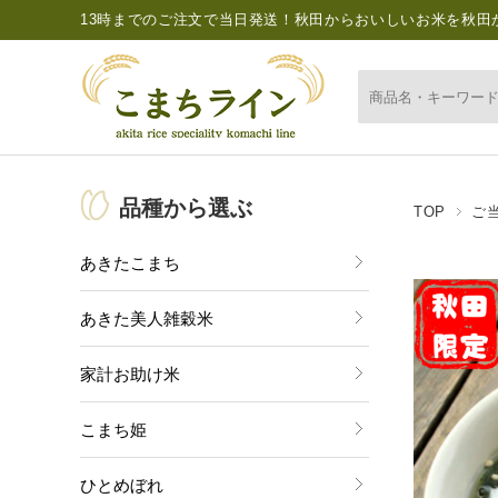
13時までのご注文で当日発送！秋田からおいしいお米を秋田
品種から選ぶ
TOP
ご
あきたこまち
あきた美人雑穀米
家計お助け米
こまち姫
ひとめぼれ