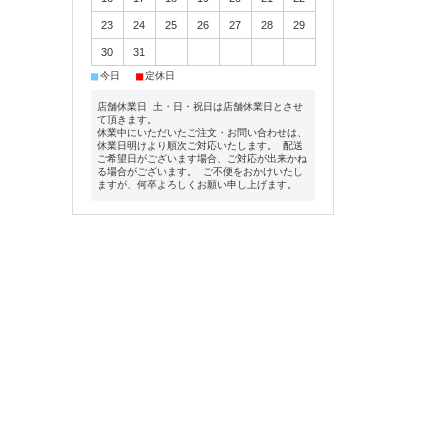
23
24
25
26
27
28
29
30
31
■
■
今日
定休日
店舗休業日 土・日・祝日は店舗休業日とさせ
て頂きます。
休業中にいただいたご注文・お問い合わせは、
休業日明けより順次ご対応いたします。 配送
ご希望日がございます場合、ご対応が出来かね
る場合がございます。 ご不便をおかけいたし
ますが、何卒よろしくお願い申し上げます。