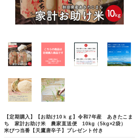
【定期購入】【お助け10ｋｇ】令和7年産 あきたこま
ち 家計お助け米 農家直送便 10kg（5kg×2袋）
米びつ当番【天鷹唐辛子】プレゼント付き