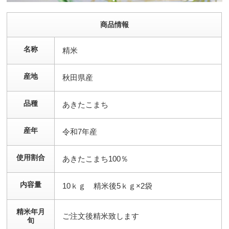
商品情報
名称
精米
産地
秋田県産
品種
あきたこまち
産年
令和7年産
使用割合
あきたこまち100％
内容量
10ｋｇ 精米後5ｋｇ×2袋
精米年月
ご注文後精米致します
旬